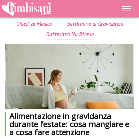
Chiedi al Medico
Settimane di Gravidanza
Battesimo No Stress
idanza
Diastasi addominale: sin
a mangiare e
esercizi e come curarla
e