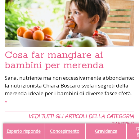
Cosa far mangiare ai
bambini per merenda
Sana, nutriente ma non eccessivamente abbondante:
la nutrizionista Chiara Boscaro svela i segreti della
merenda ideale per i bambini di diverse fasce d'età.
»
VEDI TUTTI GLI ARTICOLI DELLA CATEGORIA
BAMBINO
D
Esperto risponde
Concepimento
Gravidanza
g