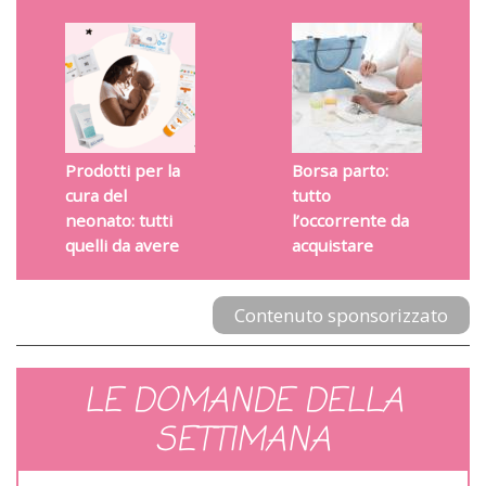
Prodotti per la
Borsa parto:
cura del
tutto
neonato: tutti
l’occorrente da
quelli da avere
acquistare
Contenuto sponsorizzato
LE DOMANDE DELLA
SETTIMANA