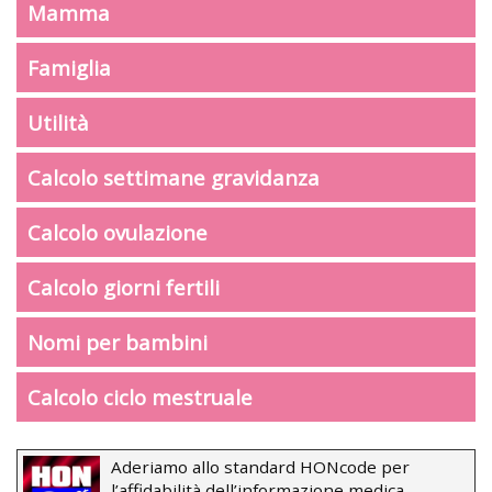
Mamma
Famiglia
Utilità
Calcolo settimane gravidanza
Calcolo ovulazione
Calcolo giorni fertili
Nomi per bambini
Calcolo ciclo mestruale
Aderiamo allo standard HONcode per
l’affidabilità dell’informazione medica