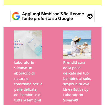
Laboratorio
Prenditi cura
Silvana: un
della pelle
abbraccio di
delicata del tuo
natura e
bambino al sole,
tradizione per la
scopri la Nuova
pelle delicata
Linea Estiva by
dei bambini e di
Laboratorio
tutta la famiglia!
Silvana®