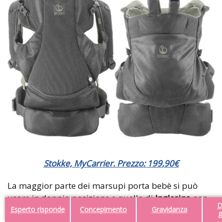
Stokke, MyCarrier. Prezzo:
199
,
90
€
La maggior parte dei marsupi porta bebè si può
usare in doppia posizione e quello di
Inglesina
non
D
Esperto risponde
Concepimento
Gravidanza
fa eccezione. Il sistema di cinghie
con supporto
g