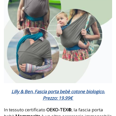
Lilly & Ben, Fascia porta bebè cotone biologico.
Prezzo:
19
,
99
€
In tessuto certificato
OEKO-TEX®
, la fascia porta