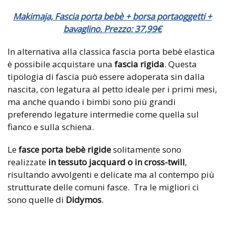
Makimaja, Fascia porta bebè + borsa portaoggetti +
bavaglino. Prezzo:
37
,
99
€
In alternativa alla classica fascia porta bebè elastica
è possibile acquistare una
fascia rigida
. Questa
tipologia di fascia può essere adoperata sin dalla
nascita, con legatura al petto ideale per i primi mesi,
ma anche quando i bimbi sono più grandi
preferendo legature intermedie come quella sul
fianco e sulla schiena.
Le
fasce porta bebè rigide
solitamente sono
realizzate
in tessuto jacquard o in cross-twill
,
risultando avvolgenti e delicate ma al contempo più
strutturate delle comuni fasce.
Tra le migliori ci
sono quelle di
Didymos
.