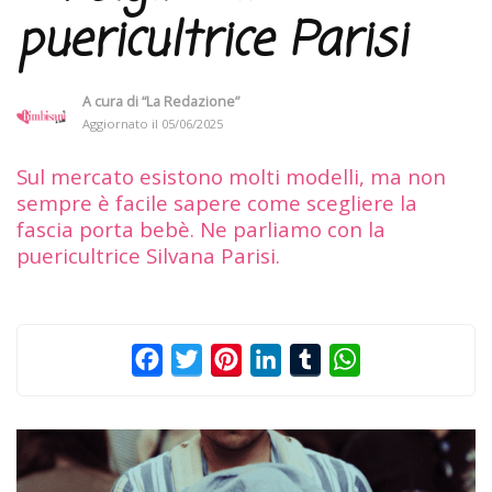
puericultrice Parisi
A cura di
“La Redazione”
Aggiornato il
05/06/2025
Sul mercato esistono molti modelli, ma non
sempre è facile sapere come scegliere la
fascia porta bebè. Ne parliamo con la
puericultrice Silvana Parisi.
Facebook
Twitter
Pinterest
LinkedIn
Tumblr
WhatsApp