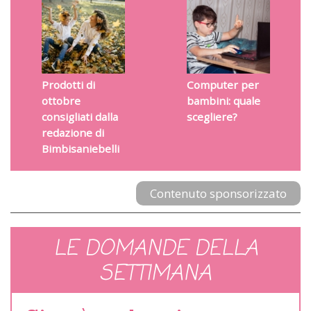
Prodotti di
Computer per
ottobre
bambini: quale
consigliati dalla
scegliere?
redazione di
Bimbisaniebelli
Contenuto sponsorizzato
LE DOMANDE DELLA
SETTIMANA