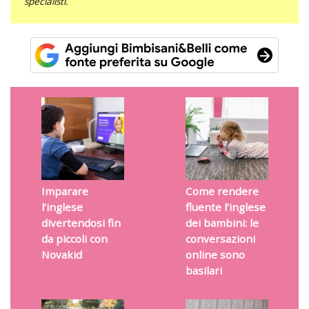
specialisti.
Imparare
Come rendere
l’inglese
fluente l’inglese
divertendosi fin
dei bambini: le
da piccoli con
conversazioni
Novakid
online sono
basilari