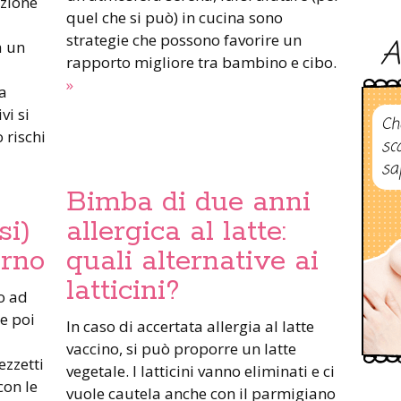
nzione
quel che si può) in cucina sono
strategie che possono favorire un
A
a un
rapporto migliore tra bambino e cibo.
»
ta
vi si
Ch
 rischi
sc
sa
Bimba di due anni
si)
allergica al latte:
erno
quali alternative ai
latticini?
o ad
(e poi
In caso di accertata allergia al latte
vaccino, si può proporre un latte
ezzetti
vegetale. I latticini vanno eliminati e ci
con le
vuole cautela anche con il parmigiano