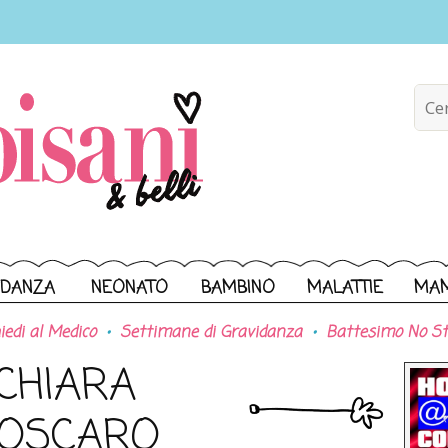
IDANZA
NEONATO
BAMBINO
MALATTIE
MA
iedi al Medico
Settimane di Gravidanza
Battesimo No St
CHIARA
OSCARO