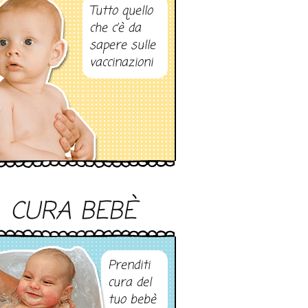
Tutto quello
che c’è da
sapere sulle
vaccinazioni
CURA BEBÈ
Prenditi
cura del
tuo bebè