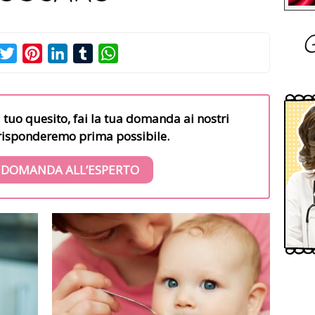
G
acebook
Twitter
Pinterest
LinkedIn
Tumblr
WhatsApp
l tuo quesito, fai la tua domanda ai nostri
i risponderemo prima possibile.
 DOMANDA ALL’ESPERTO