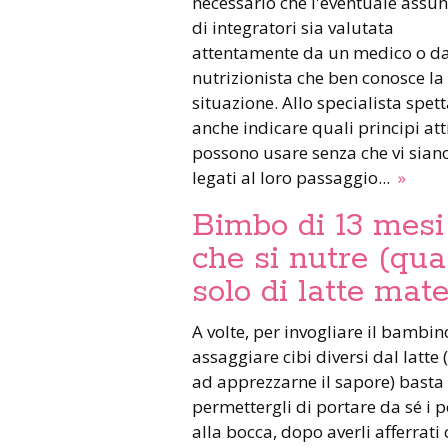
necessario che l'eventuale assu
di integratori sia valutata
attentamente da un medico o d
nutrizionista che ben conosce la
situazione. Allo specialista spet
anche indicare quali principi atti
possono usare senza che vi siano
legati al loro passaggio...
»
Bimbo di 13 mesi
che si nutre (qua
solo di latte mat
A volte, per invogliare il bambin
assaggiare cibi diversi dal latte 
ad apprezzarne il sapore) basta
permettergli di portare da sé i p
alla bocca, dopo averli afferrati 