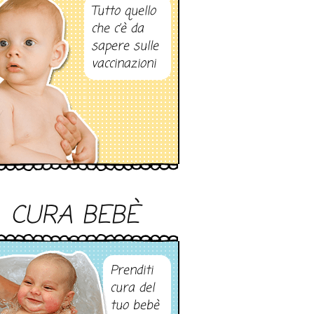
Tutto quello
che c’è da
sapere sulle
vaccinazioni
CURA BEBÈ
Prenditi
cura del
tuo bebè