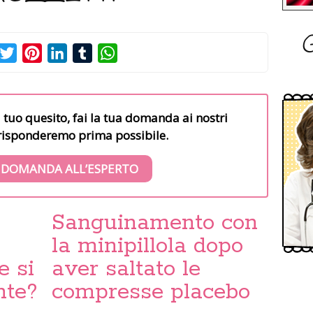
G
acebook
Twitter
Pinterest
LinkedIn
Tumblr
WhatsApp
l tuo quesito, fai la tua domanda ai nostri
i risponderemo prima possibile.
 DOMANDA ALL’ESPERTO
Sanguinamento con
la minipillola dopo
e si
aver saltato le
nte?
compresse placebo