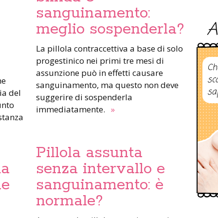
sanguinamento:
A
meglio sospenderla?
La pillola contraccettiva a base di solo
progestinico nei primi tre mesi di
Ch
assunzione può in effetti causare
sc
he
sanguinamento, ma questo non deve
sa
ia del
suggerire di sospenderla
unto
immediatamente.
»
istanza
Pillola assunta
da
senza intervallo e
me
sanguinamento: è
normale?