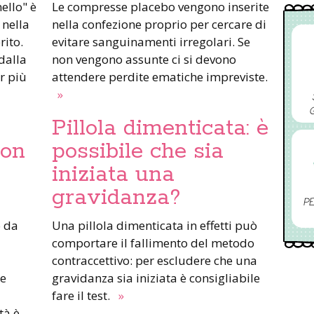
nello" è
Le compresse placebo vengono inserite
nella
nella confezione proprio per cercare di
rito.
evitare sanguinamenti irregolari. Se
dalla
non vengono assunte ci si devono
r più
attendere perdite ematiche impreviste.
»
Pillola dimenticata: è
con
possibile che sia
iniziata una
gravidanza?
PE
o da
Una pillola dimenticata in effetti può
comportare il fallimento del metodo
contraccettivo: per escludere che una
re
gravidanza sia iniziata è consigliabile
fare il test.
»
tà è