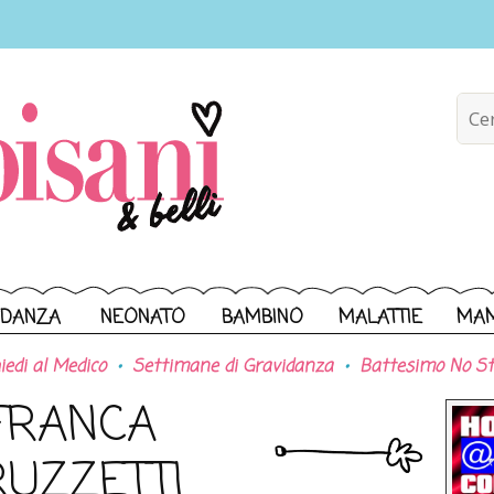
IDANZA
NEONATO
BAMBINO
MALATTIE
MA
iedi al Medico
Settimane di Gravidanza
Battesimo No St
FRANCA
RUZZETTI