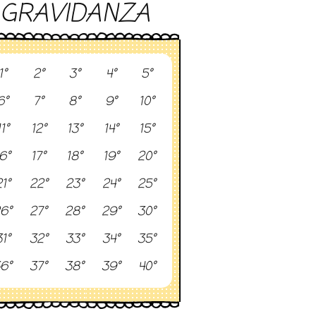
GRAVIDANZA
1°
2°
3°
4°
5°
6°
7°
8°
9°
10°
11°
12°
13°
14°
15°
6°
17°
18°
19°
20°
1°
22°
23°
24°
25°
6°
27°
28°
29°
30°
1°
32°
33°
34°
35°
6°
37°
38°
39°
40°