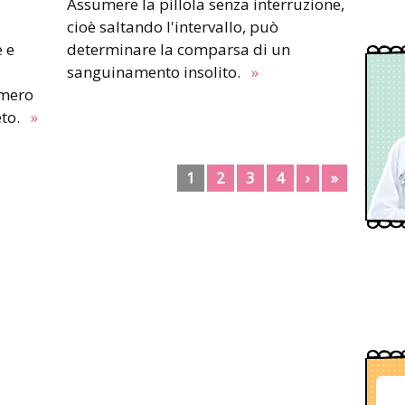
Assumere la pillola senza interruzione,
cioè saltando l'intervallo, può
e e
determinare la comparsa di un
sanguinamento insolito.
»
umero
eto.
»
1
2
3
4
›
»