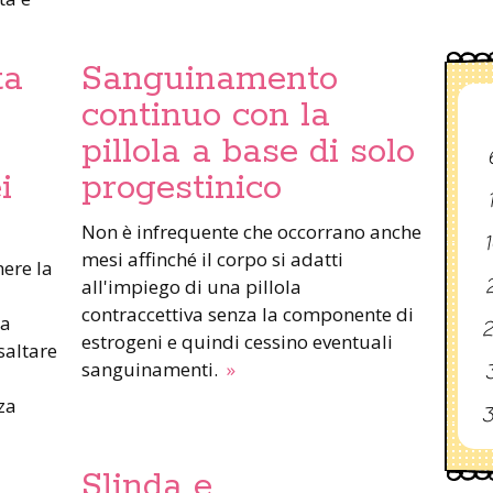
ta
Sanguinamento
continuo con la
pillola a base di solo
i
progestinico
Non è infrequente che occorrano anche
1
mesi affinché il corpo si adatti
ere la
2
all'impiego di una pillola
contraccettiva senza la componente di
ua
2
estrogeni e quindi cessino eventuali
saltare
sanguinamenti.
»
3
za
3
Slinda e