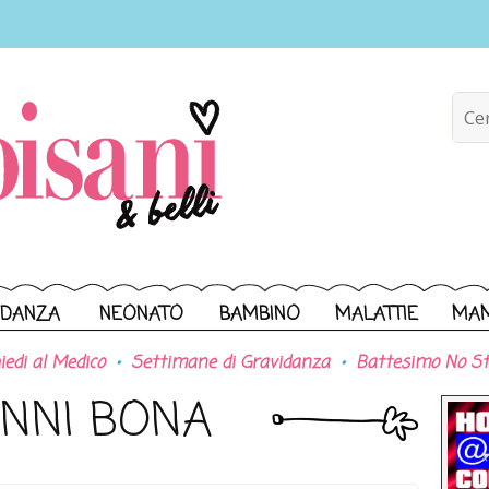
IDANZA
NEONATO
BAMBINO
MALATTIE
MA
iedi al Medico
Settimane di Gravidanza
Battesimo No St
ANNI BONA