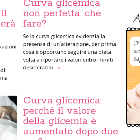
Curva glicemica
il
non perfetta: che
A
erà
fare?
Se la curva glicemica evidenzia la
Ch
presenza di un'alterazione, per prima
uazioni
sc
cosa è opportuno seguire una dieta
sa
volta a riportare i valori entro i limiti
desiderabili.
»
 di
 una
Curva glicemica:
perché il valore
della glicemia è
aumentato dopo due