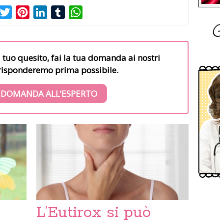
acebook
Twitter
Pinterest
LinkedIn
Tumblr
WhatsApp
G
l tuo quesito, fai la tua domanda ai nostri
i risponderemo prima possibile.
 DOMANDA ALL’ESPERTO
L’Eutirox si può