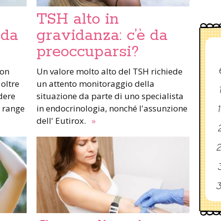
TSH alto in
 da
gravidanza: c’è da
preoccuparsi?
non
Un valore molto alto del TSH richiede
 oltre
un attento monitoraggio della
dere
situazione da parte di uno specialista
l range
in endocrinologia, nonché l'assunzione
1
dell' Eutirox.
»
2
2
3
3