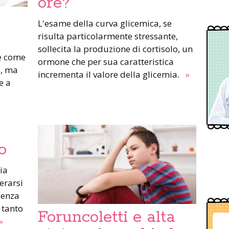
ore?
L'esame della curva glicemica, se
risulta particolarmente stressante,
sollecita la produzione di cortisolo, un
re come
ormone che per sua caratteristica
a, ma
incrementa il valore della glicemia.
»
e a
o
ia
erarsi
senza
 tanto
Foruncoletti e alta
»