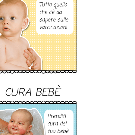
Tutto quello
che c’è da
sapere sulle
vaccinazioni
CURA BEBÈ
Prenditi
cura del
tuo bebè