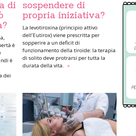
a di
sospendere di
ò
propria iniziativa?
a?
La levotiroxina (principio attivo
dell'Eutirox) viene prescritta per
a,
sopperire a un deficit di
bertà è
funzionamento della tiroide: la terapia
e
di solito deve protrarsi per tutta la
ndi è
durata della vita.
»
a dei
PE