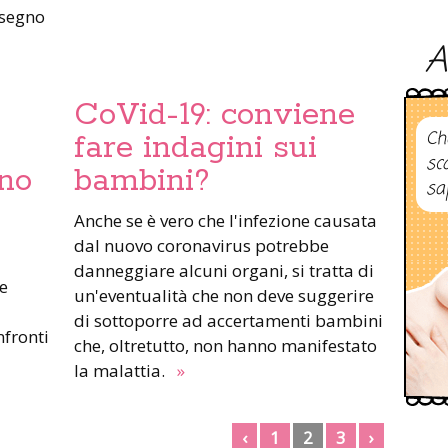
 segno
A
CoVid-19: conviene
Ch
fare indagini sui
sc
no
bambini?
sa
Anche se è vero che l'infezione causata
dal nuovo coronavirus potrebbe
danneggiare alcuni organi, si tratta di
ne
un'eventualità che non deve suggerire
di sottoporre ad accertamenti bambini
nfronti
che, oltretutto, non hanno manifestato
la malattia.
»
‹
1
2
3
›