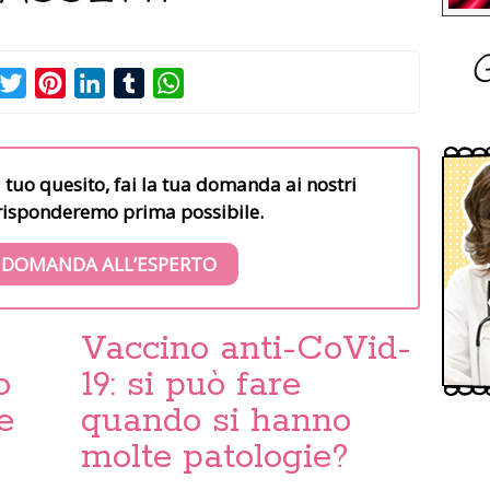
G
acebook
Twitter
Pinterest
LinkedIn
Tumblr
WhatsApp
l tuo quesito, fai la tua domanda ai nostri
i risponderemo prima possibile.
 DOMANDA ALL’ESPERTO
Vaccino anti-CoVid-
o
19: si può fare
e
quando si hanno
molte patologie?