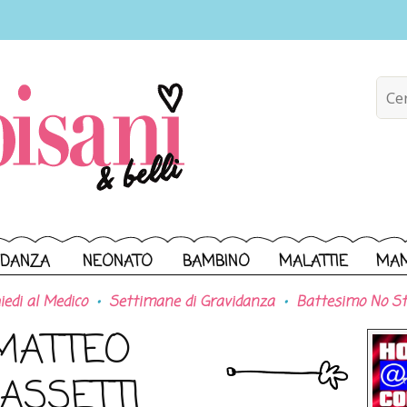
IDANZA
NEONATO
BAMBINO
MALATTIE
MA
iedi al Medico
Settimane di Gravidanza
Battesimo No St
MATTEO
ASSETTI