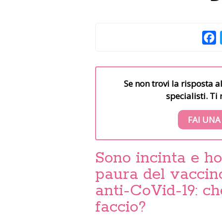
F
Se non trovi la risposta a
specialisti. T
FAI UNA
Sono incinta e ho
paura del vaccin
anti-CoVid-19: ch
faccio?