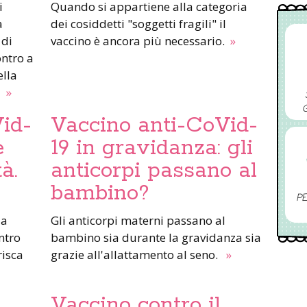
i
Quando si appartiene alla categoria
a
dei cosiddetti "soggetti fragili" il
 di
vaccino è ancora più necessario.
»
ontro a
ella
.
»
id-
Vaccino anti-CoVid-
e
19 in gravidanza: gli
tà.
anticorpi passano al
bambino?
PE
 a
Gli anticorpi materni passano al
ntro
bambino sia durante la gravidanza sia
risca
grazie all'allattamento al seno.
»
Vaccino contro il