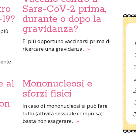
tro
Sars-CoV-2 prima,
-19?
durante o dopo la
gravidanza?
 più
E' più opportuno vaccinarsi prima di
ricercare una gravidanza.
»
mente
1
2
 al
Mononucleosi e
2
sforzi fisici
uon
3
In caso di mononucleosi si può fare
tutto (attività sessuale compresa):
3
basta non esagerare.
»