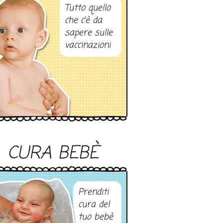
Tutto quello
che c’è da
sapere sulle
vaccinazioni
CURA BEBÈ
Prenditi
cura del
tuo bebè