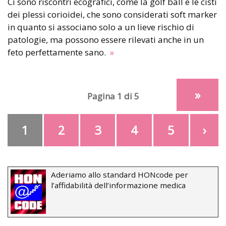
Ci sono riscontri ecografici, come la golf ball e le cisti
dei plessi corioidei, che sono considerati soft marker
in quanto si associano solo a un lieve rischio di
patologie, ma possono essere rilevati anche in un
feto perfettamente sano.
»
»
Pagina 1 di 5
1
2
3
4
5
›
Aderiamo allo standard HONcode per
l’affidabilità dell’informazione medica