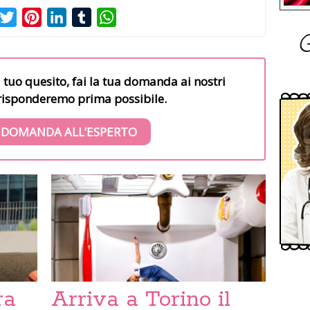
acebook
Twitter
Pinterest
LinkedIn
Tumblr
WhatsApp
G
l tuo quesito, fai la tua domanda ai nostri
i risponderemo prima possibile.
 DOMANDA ALL’ESPERTO
ra
Arriva a Torino il