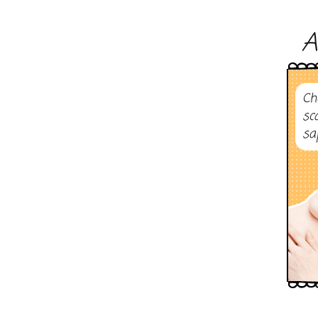
A
Ch
sc
sa