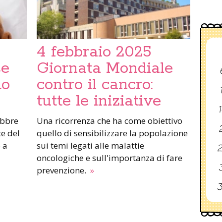
4 febbraio 2025
se
Giornata Mondiale
do
contro il cancro:
tutte le iniziative
1
ebbre
Una ricorrenza che ha come obiettivo
2
te del
quello di sensibilizzare la popolazione
 a
sui temi legati alle malattie
2
oncologiche e sull'importanza di fare
3
prevenzione.
»
3