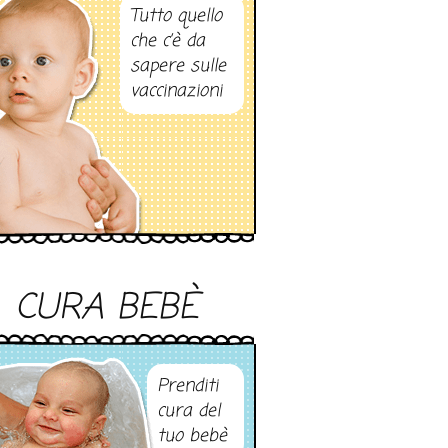
Tutto quello
che c’è da
sapere sulle
vaccinazioni
CURA BEBÈ
Prenditi
cura del
tuo bebè