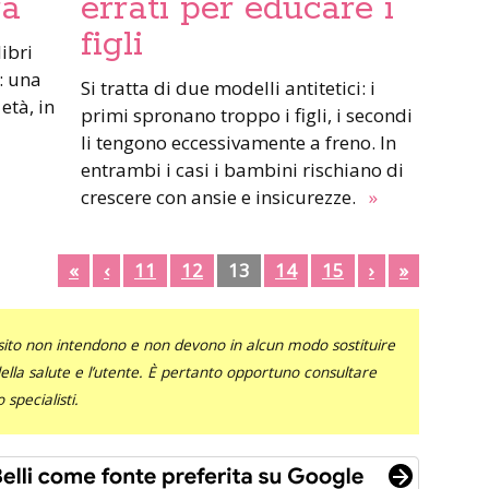
ra
errati per educare i
figli
: una
Si tratta di due modelli antitetici: i
età, in
primi spronano troppo i figli, i secondi
li tengono eccessivamente a freno. In
entrambi i casi i bambini rischiano di
crescere con ansie e insicurezze.
»
«
‹
11
12
13
14
15
›
»
sito non intendono e non devono in alcun modo sostituire
 della salute e l’utente. È pertanto opportuno consultare
specialisti.