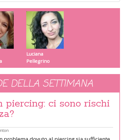
Luciana
a
Pellegrino
E DELLA SETTIMANA
piercing: ci sono rischi
za?
inton
un problema dovuto al piercing sia sufficiente