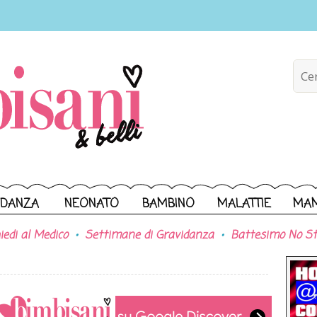
IDANZA
NEONATO
BAMBINO
MALATTIE
MA
iedi al Medico
Settimane di Gravidanza
Battesimo No St