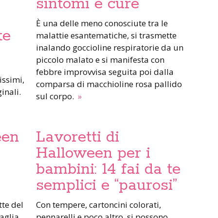
sintomi e cure
È una delle meno conosciute tra le
te
malattie esantematiche, si trasmette
inalando goccioline respiratorie da un
piccolo malato e si manifesta con
febbre improvvisa seguita poi dalla
issimi,
comparsa di macchioline rosa pallido
ginali.
sul corpo.
»
een
Lavoretti di
Halloween per i
bambini: 14 fai da te
semplici e “paurosi”
Con tempere, cartoncini colorati,
taglia
pennarelli e poco altro, si possono