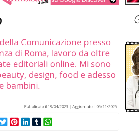
G
o
 della Comunicazione presso
enza di Roma, lavoro da oltre
ate editoriali online. Mi sono
eauty, design, food e adesso
e bambini.
Pubblicato il
19/04/2023
Aggiornato il
05/11/2025
acebook
Twitter
Pinterest
LinkedIn
Tumblr
WhatsApp