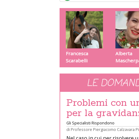
Francesca
Alberta
Scarabelli
Mascherp
LE DOMAND
Problemi con un 
per la gravidan
Gli Specialisti Rispondono
di
Professore Piergiacomo Calzavara P
Nel caso in cui per risolvere 