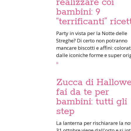
realizzare coi
bambini: 9
“terrificanti” ricet
Party in vista per la Notte delle
Streghe? Di certo non potranno
mancare biscotti e affini: colorat
dalle iconiche forme e super ori
»
Zucca di Hallow
fai da te per
bambini: tutti gli
step
La lanterna per rischiarare la notte del
31 ottobre viene dall'orto e si in