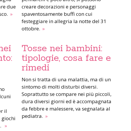
are due
creare decorazioni e personaggi
sco.
»
spaventosamente buffi con cui
festeggiare in allegria la notte del 31
ottobre.
»
nei
Tosse nei bambini:
to:
tipologie, cosa fare e
rimedi
Non si tratta di una malattia, ma di un
sintomo di molti disturbi diversi.
Soprattutto se compare nei più piccoli,
lcuni
dura diversi giorni ed è accompagnata
da febbre e malessere, va segnalata al
 il
pediatra.
»
 giochi
e.
»