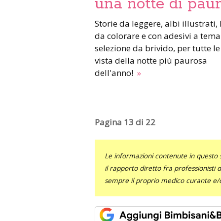
una notte di pau
Storie da leggere, albi illustrati, libri
da colorare e con adesivi a tema
selezione da brivido, per tutte le 
vista della notte più paurosa
dell'anno!
»
Pagina 13 di 22
Le informazioni contenute in questo 
il rapporto diretto fra professionisti
sempre il proprio medico curante e/o 