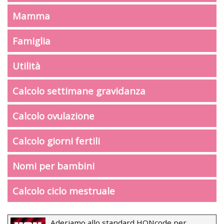
Mamma
Famiglia
Utilità
Calcolo settimane gravidanza
Calcolo ovulazione
Calcolo giorni fertili
Nomi per bambini
Calcolo ciclo mestruale
Aderiamo allo standard HONcode per