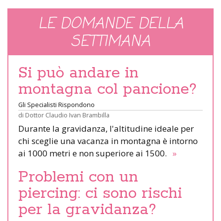
LE DOMANDE DELLA
SETTIMANA
Si può andare in
montagna col pancione?
Gli Specialisti Rispondono
di
Dottor Claudio Ivan Brambilla
Durante la gravidanza, l'altitudine ideale per
chi sceglie una vacanza in montagna è intorno
ai 1000 metri e non superiore ai 1500.
»
Problemi con un
piercing: ci sono rischi
per la gravidanza?