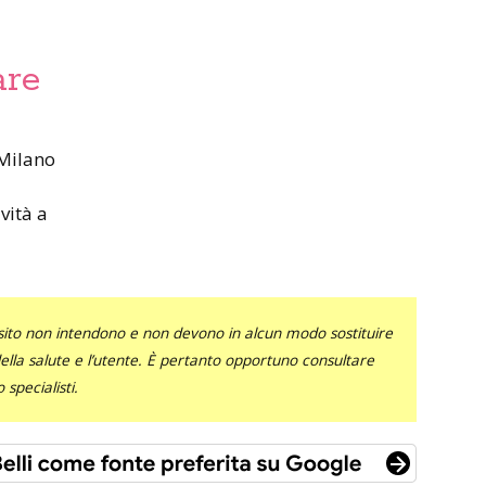
are
vità a
sito non intendono e non devono in alcun modo sostituire
 della salute e l’utente. È pertanto opportuno consultare
specialisti.