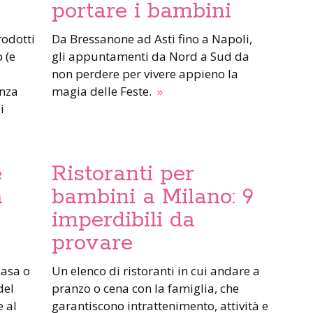
portare i bambini
Da Bressanone ad Asti fino a Napoli,
 (e
gli appuntamenti da Nord a Sud da
non perdere per vivere appieno la
enza
magia delle Feste.
»
i
e
Ristoranti per
a
bambini a Milano: 9
imperdibili da
provare
Un elenco di ristoranti in cui andare a
del
pranzo o cena con la famiglia, che
e al
garantiscono intrattenimento, attività e