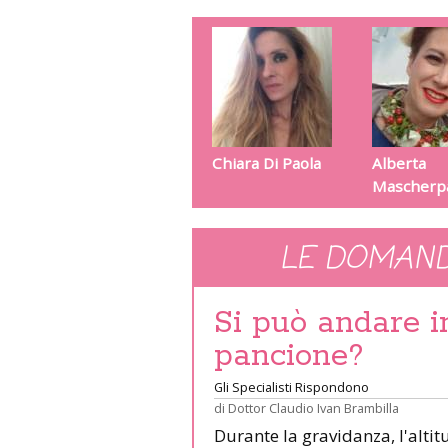
Chiara Di Paola
Alberta
Mascherp
LE DOMAND
Si può andare 
pancione?
Gli Specialisti Rispondono
di
Dottor Claudio Ivan Brambilla
Durante la gravidanza, l'altit