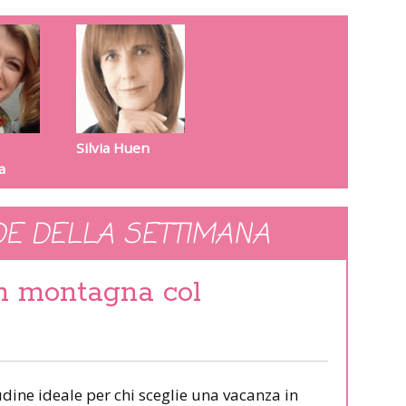
Silvia Huen
a
E DELLA SETTIMANA
in montagna col
udine ideale per chi sceglie una vacanza in