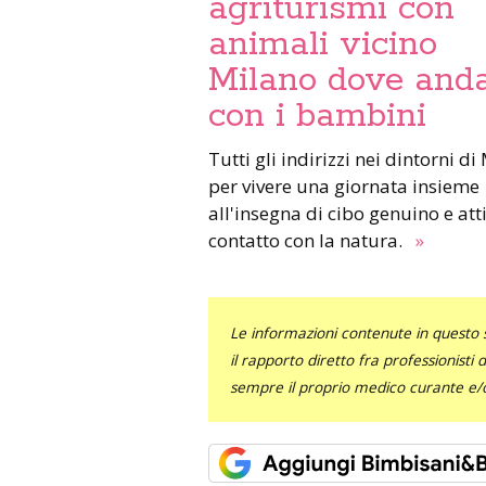
agriturismi con
animali vicino
Milano dove and
con i bambini
Tutti gli indirizzi nei dintorni di Milano
per vivere una giornata insieme
all'insegna di cibo genuino e atti
contatto con la natura.
»
Le informazioni contenute in questo 
il rapporto diretto fra professionisti
sempre il proprio medico curante e/o 