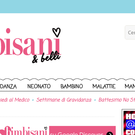
IDANZA
NEONATO
BAMBINO
MALATTIE
MA
iedi al Medico
Settimane di Gravidanza
Battesimo No St