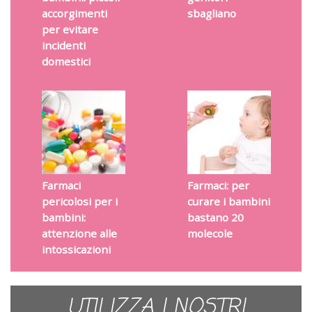
accorgimenti
sbagliano
per evitare
incidenti
domestici
Farmaci
Farmaci: per
pericolosi per i
curare i bambini
bambini:
bastano 20
attenzione alle
molecole
intossicazioni
UTILIZZA I NOSTRI