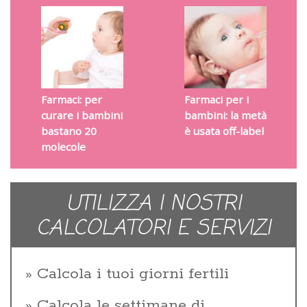
Farmaci: per
Farmaci per i
curare i bambini
bambini: la metà
bastano 20
è usata off-label
molecole
UTILIZZA I NOSTRI
CALCOLATORI E SERVIZI
Calcola i tuoi giorni fertili
Calcola le settimane di