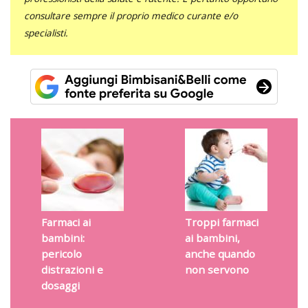
consultare sempre il proprio medico curante e/o
specialisti.
Farmaci ai
Troppi farmaci
bambini:
ai bambini,
pericolo
anche quando
distrazioni e
non servono
dosaggi