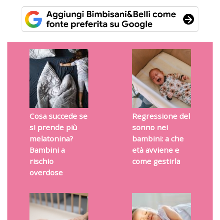
Cosa succede se
Regressione del
si prende più
sonno nei
melatonina?
bambini: a che
Bambini a
età avviene e
rischio
come gestirla
overdose