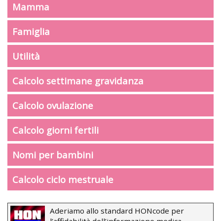
Mamma
Famiglia
Utilità
Calcolo settimane gravidanza
Calcolo ovulazione
Calcolo giorni fertili
Nomi per bambini
Calcolo ciclo mestruale
Aderiamo allo standard HONcode per
l’affidabilità dell’informazione medica