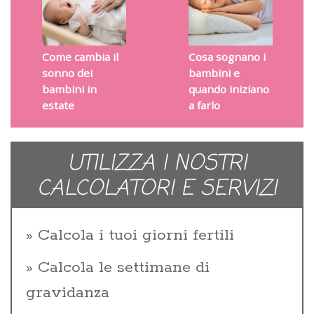
Come cambia il
Cosa sognano i
sonno dei
bambini e
bambini in
quando iniziano
estate
a farlo
UTILIZZA I NOSTRI
CALCOLATORI E SERVIZI
Calcola i tuoi giorni fertili
Calcola le settimane di
gravidanza