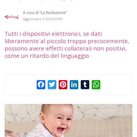
A cura di
“La Redazione”
Aggiornato il
16/12/2019
Tutti i dispositivi elettronici, se dati
liberamente al piccolo troppo precocemente,
possono avere effetti collaterali non positivi,
come un ritardo del linguaggio
Facebook
Twitter
Pinterest
LinkedIn
Tumblr
WhatsApp