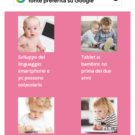
Sviluppo del
Tablet ai
linguaggio:
bambini: no
smartphone e
prima dei due
pc possono
anni
ostacolarlo