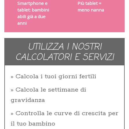
Smartphone e
Più tablet =
tablet: bambini
meno nanna
abili già a due
anni
UTILIZZA I NOSTRI
CALCOLATORI E SERVIZI
Calcola i tuoi giorni fertili
Calcola le settimane di
gravidanza
Controlla le curve di crescita per
il tuo bambino