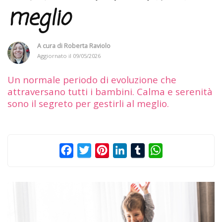
meglio
A cura di
Roberta Raviolo
Aggiornato il
09/05/2026
Un normale periodo di evoluzione che
attraversano tutti i bambini. Calma e serenità
sono il segreto per gestirli al meglio.
Facebook
Twitter
Pinterest
LinkedIn
Tumblr
WhatsApp