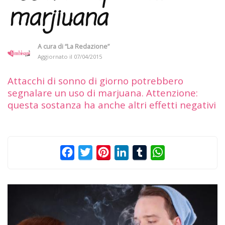
marjiuana
A cura di
“La Redazione”
Aggiornato il
07/04/2015
Attacchi di sonno di giorno potrebbero
segnalare un uso di marjuana. Attenzione:
questa sostanza ha anche altri effetti negativi
Facebook
Twitter
Pinterest
LinkedIn
Tumblr
WhatsApp