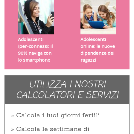
Adolescenti
Adolescenti
iper-connessi: il
online: le nuove
90% naviga con
dipendenze dei
lo smartphone
ragazzi
UTILIZZA I NOSTRI
CALCOLATORI E SERVIZI
Calcola i tuoi giorni fertili
Calcola le settimane di