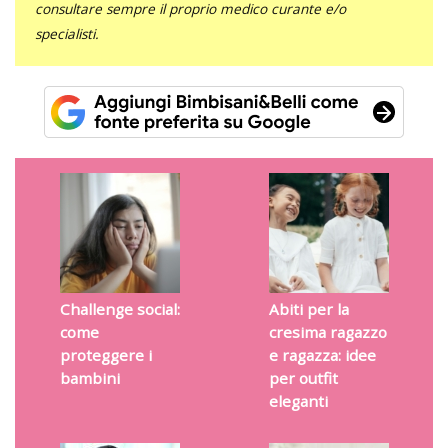
consultare sempre il proprio medico curante e/o
specialisti.
Challenge social:
Abiti per la
come
cresima ragazzo
proteggere i
e ragazza: idee
bambini
per outfit
eleganti