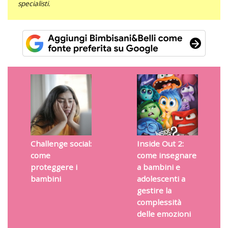
specialisti.
Challenge social:
Inside Out 2:
come
come insegnare
proteggere i
a bambini e
bambini
adolescenti a
gestire la
complessità
delle emozioni