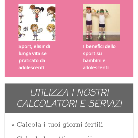
Sport, elisir di
I benefici dello
lunga vita se
sport su
praticato da
bambini e
adolescenti
adolescenti
UTILIZZA I NOSTRI
CALCOLATORI E SERVIZI
Calcola i tuoi giorni fertili