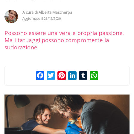
A cura di
Alberta Mascherpa
Aggiornato il
23/12/2020
Possono essere una vera e propria passione.
Ma i tatuaggi possono compromette la
sudorazione
Facebook
Twitter
Pinterest
LinkedIn
Tumblr
WhatsApp