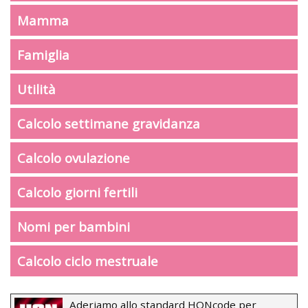
Mamma
Famiglia
Utilità
Calcolo settimane gravidanza
Calcolo ovulazione
Calcolo giorni fertili
Nomi per bambini
Calcolo ciclo mestruale
Aderiamo allo standard HONcode per