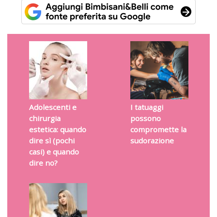
Adolescenti e
I tatuaggi
chirurgia
possono
estetica: quando
compromette la
dire sì (pochi
sudorazione
casi) e quando
dire no?