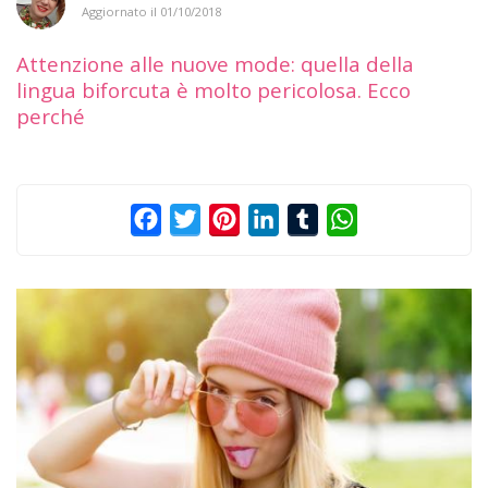
Aggiornato il
01/10/2018
Attenzione alle nuove mode: quella della
lingua biforcuta è molto pericolosa. Ecco
perché
Facebook
Twitter
Pinterest
LinkedIn
Tumblr
WhatsApp