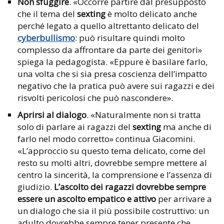
Non sfuggire
. «Occorre partire dal presupposto
che il tema del
sexting
è molto delicato anche
perché legato a quello altrettanto delicato del
cyberbullismo
: può risultare quindi molto
complesso da affrontare da parte dei genitori»
spiega la pedagogista. «Eppure è basilare farlo,
una volta che si sia presa coscienza dell’impatto
negativo che la pratica può avere sui ragazzi e dei
risvolti pericolosi che può nascondere».
Aprirsi al dialogo
. «Naturalmente non si tratta
solo di parlare ai ragazzi del
sexting
ma anche di
farlo nel modo corretto» continua Giacomini.
«L’approccio su questo tema delicato, come del
resto su molti altri, dovrebbe sempre mettere al
centro la sincerità, la comprensione e l’assenza di
giudizio.
L’ascolto dei ragazzi dovrebbe sempre
essere un ascolto empatico e attivo
per arrivare a
un dialogo che sia il più possibile costruttivo: un
adulto dovrebbe sempre tener presente che