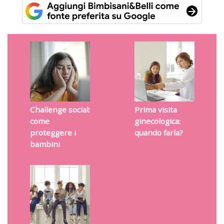
Challenge social:
Prima visita
come
ginecologica:
proteggere i
quando farla?
bambini