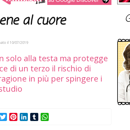
G
ene al cuore
ato il
10/07/2019
n solo alla testa ma protegge
ce di un terzo il rischio di
ragione in più per spingere i
 studio
acebook
Twitter
Pinterest
LinkedIn
Tumblr
WhatsApp