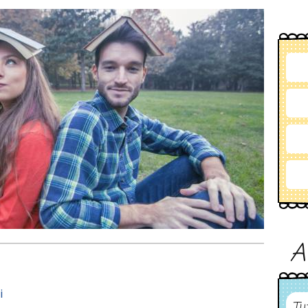
A
i
Tu