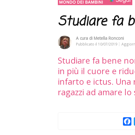
Studiare fa b
A cura di
Metella Ronconi
Pubblicato il
10/07/2019
Aggiorn
Studiare fa bene no
in più il cuore e ridu
infarto e ictus. Una 
ragazzi ad amare lo
F