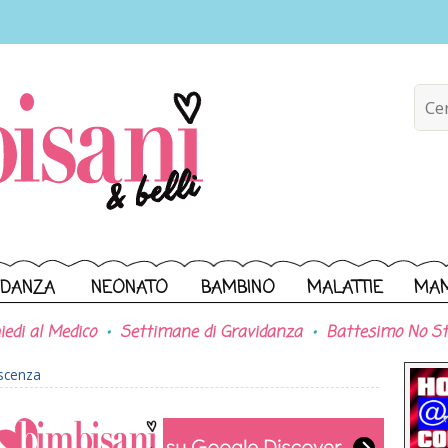
IDANZA
NEONATO
BAMBINO
MALATTIE
MA
iedi al Medico
Settimane di Gravidanza
Battesimo No St
scenza