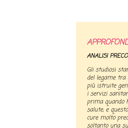
APPROFOND
ANALISI PRECO
Gli studiosi st
del legame tra 
più istruite ge
i servizi sanita
prima quando h
salute, e quest
cure molto pre
soltanto una su