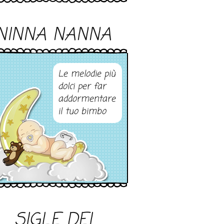
NINNA NANNA
Le melodie più
dolci per far
addormentare
il tuo bimbo
SIGLE DEI