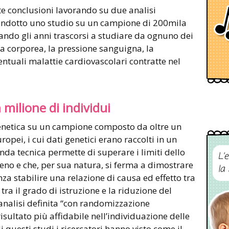
ste conclusioni lavorando su due analisi
condotto uno studio su un campione di 200mila
ando gli anni trascorsi a studiare da ognuno dei
sa corporea, la pressione sanguigna, la
ntuali malattie cardiovascolari contratte nel
 milione di individui
enetica su un campione composto da oltre un
ropei, i cui dati genetici erano raccolti in un
da tecnica permette di superare i limiti dello
L’
eno e che, per sua natura, si ferma a dimostrare
la
nza stabilire una relazione di causa ed effetto tra
tra il grado di istruzione e la riduzione del
analisi definita “con randomizzazione
sultato più affidabile nell’individuazione delle
di questi studi i ricercatori hanno visto come il