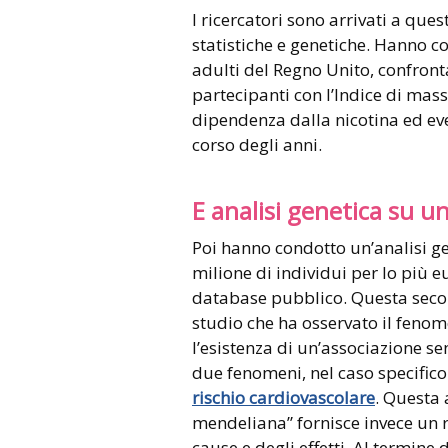
I ricercatori sono arrivati a que
statistiche e genetiche. Hanno 
adulti del Regno Unito, confront
partecipanti con l’Indice di mas
dipendenza dalla nicotina ed eve
corso degli anni.
E analisi genetica su un
Poi hanno condotto un’analisi g
milione di individui per lo più eu
database pubblico. Questa secon
studio che ha osservato il fenom
l’esistenza di un’associazione se
due fenomeni, nel caso specifico 
rischio cardiovascolare
. Questa 
mendeliana” fornisce invece un ri
cause e degli effetti. Al termine 