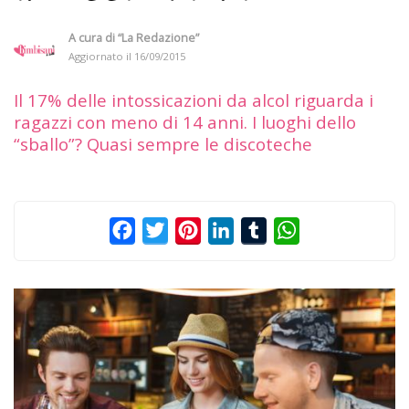
A cura di
“La Redazione”
Aggiornato il
16/09/2015
Il 17% delle intossicazioni da alcol riguarda i
ragazzi con meno di 14 anni. I luoghi dello
“sballo”? Quasi sempre le discoteche
Facebook
Twitter
Pinterest
LinkedIn
Tumblr
WhatsApp