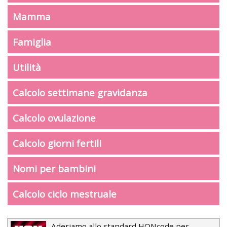
Mamma
Famiglia
Utilità
Calcolo settimane gravidanza
Calcolo ovulazione
Calcolo giorni fertili
Nomi per bambini
Calcolo ciclo mestruale
Aderiamo allo standard HONcode per