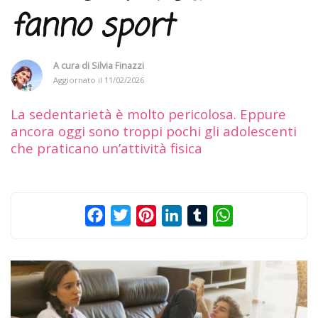
fanno sport
A cura di
Silvia Finazzi
Aggiornato il
11/02/2026
La sedentarietà è molto pericolosa. Eppure
ancora oggi sono troppi pochi gli adolescenti
che praticano un’attività fisica
Facebook
Twitter
Pinterest
LinkedIn
Tumblr
WhatsApp