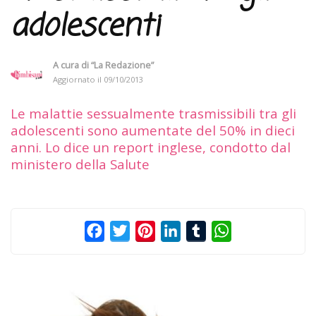
adolescenti
A cura di
“La Redazione”
Aggiornato il
09/10/2013
Le malattie sessualmente trasmissibili tra gli
adolescenti sono aumentate del 50% in dieci
anni. Lo dice un report inglese, condotto dal
ministero della Salute
Facebook
Twitter
Pinterest
LinkedIn
Tumblr
WhatsApp