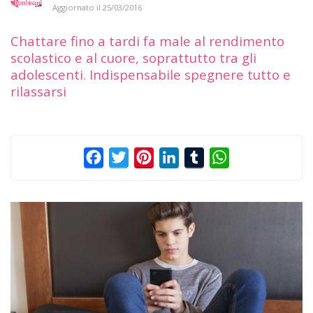
Aggiornato il
25/03/2016
Chattare fino a tardi fa male al rendimento
scolastico e al cuore, soprattutto tra gli
adolescenti. Indispensabile spegnere tutto e
rilassarsi
Facebook
Twitter
Pinterest
LinkedIn
Tumblr
WhatsApp