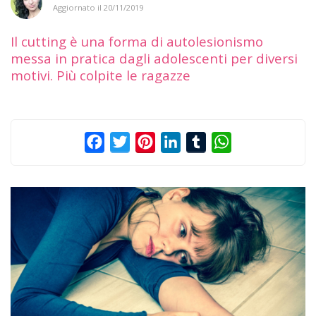
Aggiornato il
20/11/2019
Il cutting è una forma di autolesionismo
messa in pratica dagli adolescenti per diversi
motivi. Più colpite le ragazze
Facebook
Twitter
Pinterest
LinkedIn
Tumblr
WhatsApp