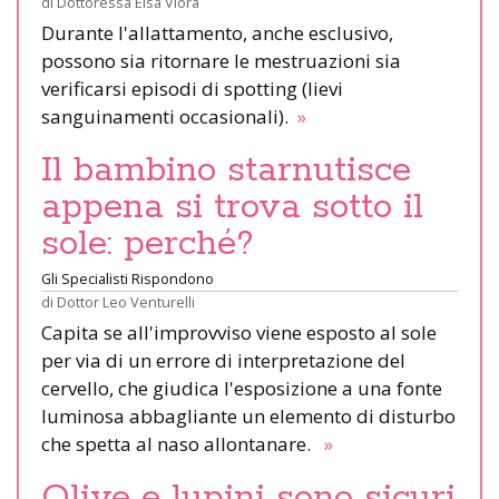
di
Dottoressa Elsa Viora
Durante l'allattamento, anche esclusivo,
possono sia ritornare le mestruazioni sia
verificarsi episodi di spotting (lievi
sanguinamenti occasionali).
»
Il bambino starnutisce
appena si trova sotto il
sole: perché?
Gli Specialisti Rispondono
di
Dottor Leo Venturelli
Capita se all'improvviso viene esposto al sole
per via di un errore di interpretazione del
cervello, che giudica l'esposizione a una fonte
luminosa abbagliante un elemento di disturbo
che spetta al naso allontanare.
»
Olive e lupini sono sicuri