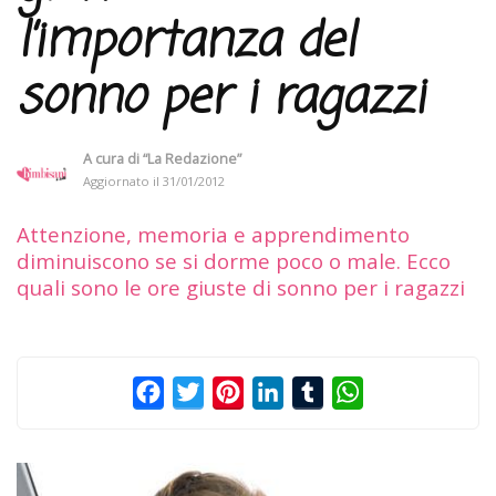
l’importanza del
sonno per i ragazzi
A cura di
“La Redazione”
Aggiornato il
31/01/2012
Attenzione, memoria e apprendimento
diminuiscono se si dorme poco o male. Ecco
quali sono le ore giuste di sonno per i ragazzi
Facebook
Twitter
Pinterest
LinkedIn
Tumblr
WhatsApp