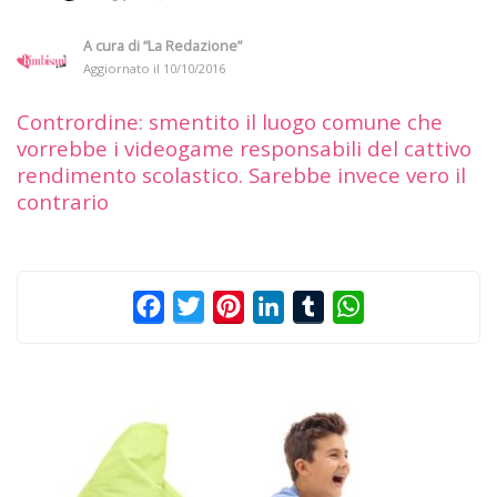
A cura di
“La Redazione”
Aggiornato il
10/10/2016
Contrordine: smentito il luogo comune che
vorrebbe i videogame responsabili del cattivo
rendimento scolastico. Sarebbe invece vero il
contrario
Facebook
Twitter
Pinterest
LinkedIn
Tumblr
WhatsApp