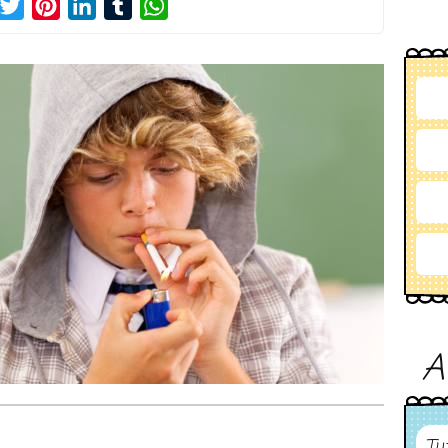
acebook
Twitter
Pinterest
LinkedIn
Tumblr
WhatsApp
A
Tu