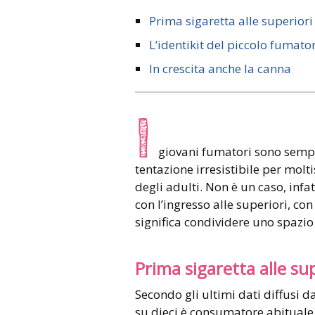
Prima sigaretta alle superiori
L’identikit del piccolo fumato
In crescita anche la canna
I
giovani fumatori sono sempr
tentazione irresistibile per mol
degli adulti. Non è un caso, infa
con l’ingresso alle superiori, co
significa condividere uno spazio
Prima sigaretta alle sup
Secondo gli ultimi dati diffusi da
su dieci è consumatore abituale