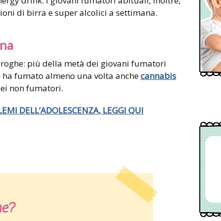
ergy drink. I giovani fumatori abituali, inoltre,
ni di birra e super alcolici a settimana.
nna
droghe: più della metà dei giovani fumatori
6%) ha fumato almeno una volta anche
cannabis
dei non fumatori.
LEMI DELL’ADOLESCENZA, LEGGI QUI
he?