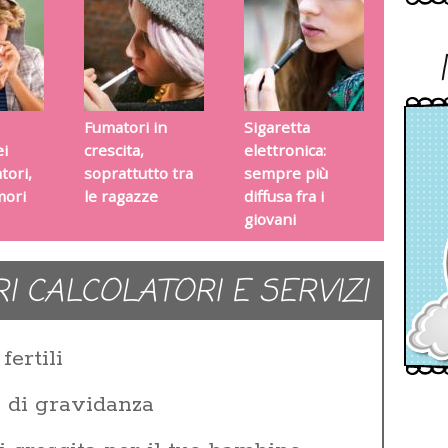
Fumatori in
Sigaretta
i
crescita,
elettronica:
tori,
soprattutto tra
sempre più
mori
le ragazze
diffusa fra i
giovani
RI CALCOLATORI E SERVIZI
fertili
e di gravidanza