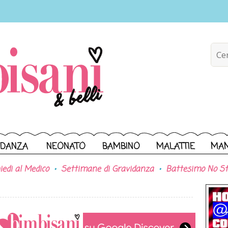
IDANZA
NEONATO
BAMBINO
MALATTIE
MA
iedi al Medico
Settimane di Gravidanza
Battesimo No St