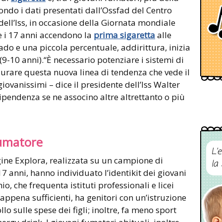
do i dati presentati dall’Ossfad del Centro
ell’Iss, in occasione della Giornata mondiale
 e i 17 anni accendono la
prima sigaretta
alle
do e una piccola percentuale, addirittura, inizia
9-10 anni).“È necessario potenziare i sistemi di
urare questa nuova linea di tendenza che vede il
ovanissimi – dice il presidente dell’Iss Walter
ipendenza se ne associno altre altrettanto o più
 fumatore
L’
gine Explora, realizzata su un campione di
la
17 anni, hanno individuato l’identikit dei giovani
io, che frequenta istituti professionali e licei
o appena sufficienti, ha genitori con un’istruzione
o sulle spese dei figli; inoltre, fa meno sport