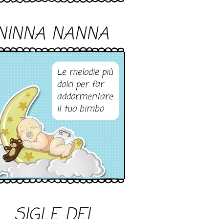
NINNA NANNA
Le melodie più
dolci per far
addormentare
il tuo bimbo
SIGLE DEI