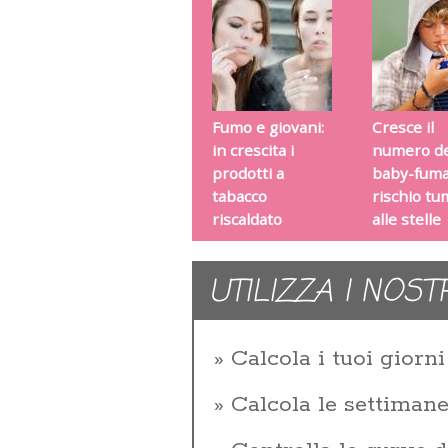
Fumo e giovani:
Cresce il
in crescita i
numero de
prodotti a
baby-fuma
tabacco
rischio tu
riscaldato
alle stelle
UTILIZZA I NOST
Calcola i tuoi giorni 
Calcola le settiman