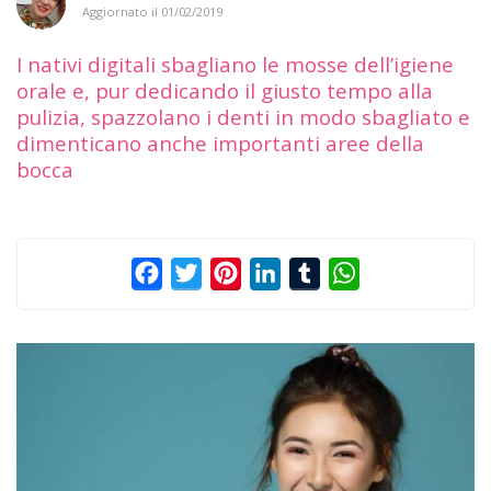
Aggiornato il
01/02/2019
I nativi digitali sbagliano le mosse dell’igiene
orale e, pur dedicando il giusto tempo alla
pulizia, spazzolano i denti in modo sbagliato e
dimenticano anche importanti aree della
bocca
Facebook
Twitter
Pinterest
LinkedIn
Tumblr
WhatsApp