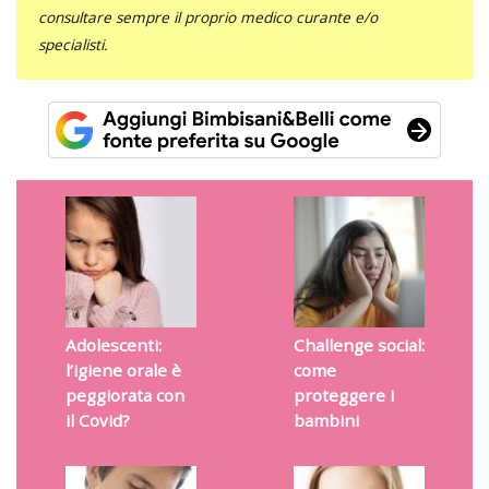
consultare sempre il proprio medico curante e/o
specialisti.
Adolescenti:
Challenge social:
l’igiene orale è
come
peggiorata con
proteggere i
il Covid?
bambini