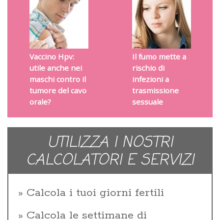
Vaccino Hpv:
Il fumo mette a
utile anche nei
rischio di
maschi contro il
infezioni a
tumore del cavo
trasmissione
orale?
sessuale
UTILIZZA I NOSTRI
CALCOLATORI E SERVIZI
Calcola i tuoi giorni fertili
Calcola le settimane di