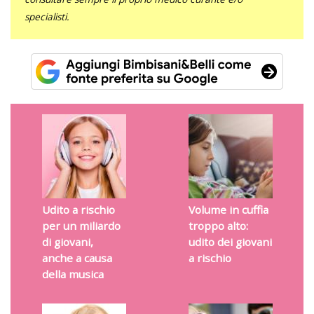
specialisti.
Udito a rischio
Volume in cuffia
per un miliardo
troppo alto:
di giovani,
udito dei giovani
anche a causa
a rischio
della musica