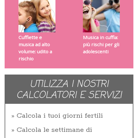
Cuffiette e
Musica in cuffia:
musica ad alto
più rischi per gli
volume: udito a
adolescenti
rischio
UTILIZZA I NOSTRI
CALCOLATORI E SERVIZI
Calcola i tuoi giorni fertili
Calcola le settimane di