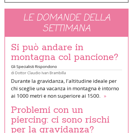
LE DOMANDE DELLA
SETTIMANA
Si può andare in
montagna col pancione?
Gli Specialisti Rispondono
di
Dottor Claudio Ivan Brambilla
Durante la gravidanza, l'altitudine ideale per
chi sceglie una vacanza in montagna è intorno
ai 1000 metri e non superiore ai 1500.
»
Problemi con un
piercing: ci sono rischi
per la gravidanza?