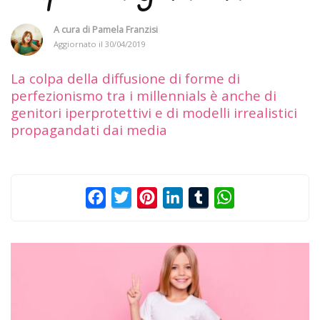
A cura di
Pamela Franzisi
Aggiornato il
30/04/2019
La colpa della diffusione di forme di
perfezionismo tra i millennials è anche di
genitori iperprotettivi e di modelli irrealistici
propagandati dai media
Facebook
Twitter
Pinterest
LinkedIn
Tumblr
WhatsApp