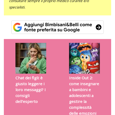
consultare sempre il proprio medico curante e/o
specialisti.
Chat dei figli: è
Inside Out 2:
giusto leggere i
come insegnare
loro messaggi? I
a bambini e
consigli
adolescenti a
dell’esperto
gestire la
complessità
delle emozioni