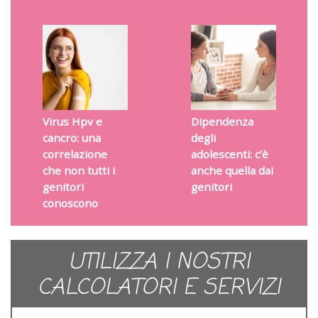
Virus Hpv e
Dipendenza
cancro: una
degli
correlazione
adolescenti: c’è
che non tutti i
anche quella dai
genitori
genitori
conoscono
UTILIZZA I NOSTRI
CALCOLATORI E SERVIZI