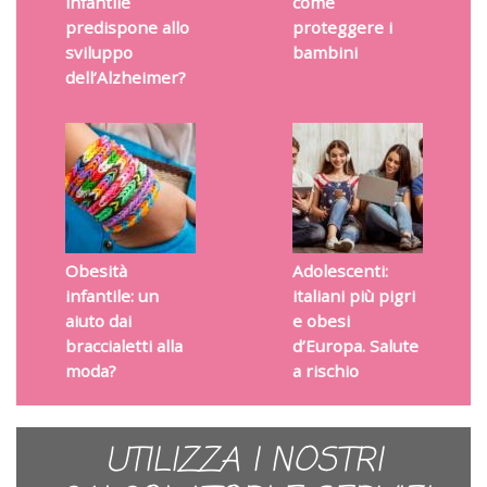
infantile
come
predispone allo
proteggere i
sviluppo
bambini
dell’Alzheimer?
Obesità
Adolescenti:
infantile: un
italiani più pigri
aiuto dai
e obesi
braccialetti alla
d’Europa. Salute
moda?
a rischio
UTILIZZA I NOSTRI