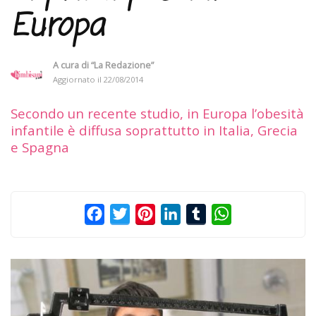
Europa
A cura di
“La Redazione”
Aggiornato il
22/08/2014
Secondo un recente studio, in Europa l’obesità
infantile è diffusa soprattutto in Italia, Grecia
e Spagna
Facebook
Twitter
Pinterest
LinkedIn
Tumblr
WhatsApp