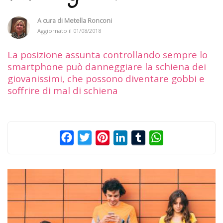
A cura di
Metella Ronconi
Aggiornato il
01/08/2018
La posizione assunta controllando sempre lo
smartphone può danneggiare la schiena dei
giovanissimi, che possono diventare gobbi e
soffrire di mal di schiena
Facebook
Twitter
Pinterest
LinkedIn
Tumblr
WhatsApp