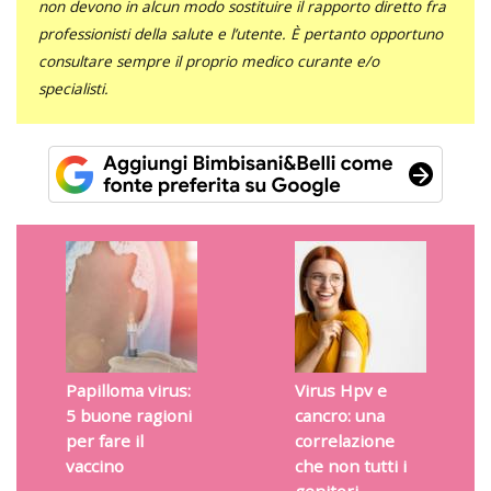
non devono in alcun modo sostituire il rapporto diretto fra
professionisti della salute e l’utente. È pertanto opportuno
consultare sempre il proprio medico curante e/o
specialisti.
Papilloma virus:
Virus Hpv e
5 buone ragioni
cancro: una
per fare il
correlazione
vaccino
che non tutti i