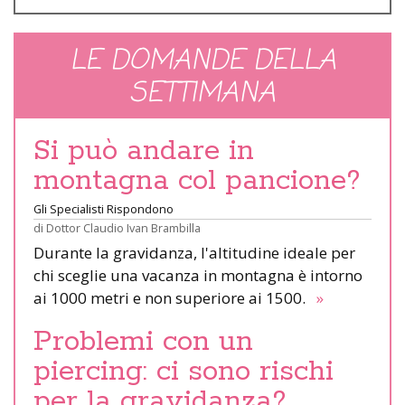
LE DOMANDE DELLA
SETTIMANA
Si può andare in
montagna col pancione?
Gli Specialisti Rispondono
di
Dottor Claudio Ivan Brambilla
Durante la gravidanza, l'altitudine ideale per
chi sceglie una vacanza in montagna è intorno
ai 1000 metri e non superiore ai 1500.
»
Problemi con un
piercing: ci sono rischi
per la gravidanza?