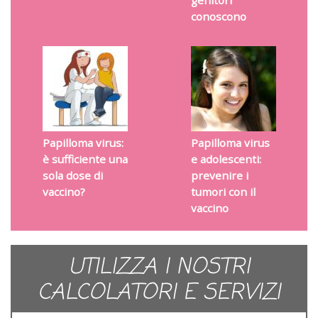
genitori
conoscono
Papilloma virus:
Papilloma virus
è sufficiente una
e adolescenti:
sola dose di
prevenire i
vaccino?
tumori con il
vaccino
UTILIZZA I NOSTRI
CALCOLATORI E SERVIZI