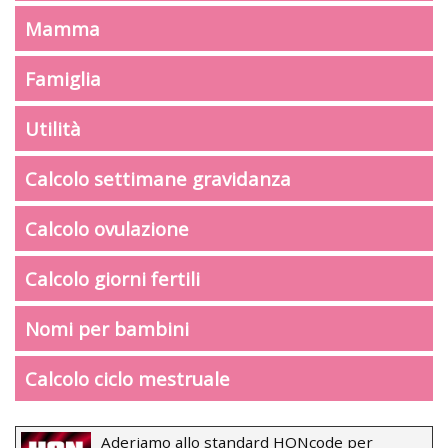
Mamma
Famiglia
Utilità
Calcolo settimane gravidanza
Calcolo ovulazione
Calcolo giorni fertili
Nomi per bambini
Calcolo ciclo mestruale
Aderiamo allo standard HONcode per