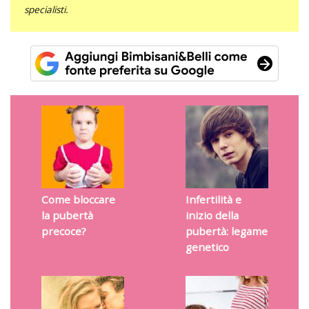
specialisti.
Come bloccare
Infertilità e
la pubertà
inizio della
precoce?
pubertà: legame
genetico