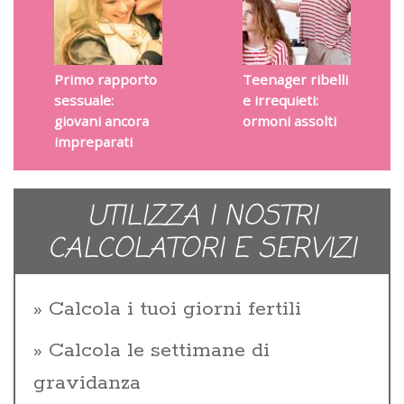
Primo rapporto
Teenager ribelli
sessuale:
e irrequieti:
giovani ancora
ormoni assolti
impreparati
UTILIZZA I NOSTRI
CALCOLATORI E SERVIZI
Calcola i tuoi giorni fertili
Calcola le settimane di
gravidanza