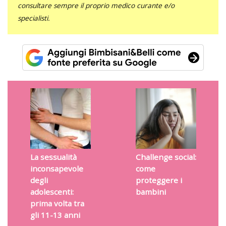
consultare sempre il proprio medico curante e/o
specialisti.
La sessualità
Challenge social:
inconsapevole
come
degli
proteggere i
adolescenti:
bambini
prima volta tra
gli 11-13 anni