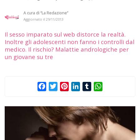
A cura di
“La Redazione”
Aggiornato il
29/11/2013
Il sesso imparato sul web distorce la realtà.
Inoltre gli adolescenti non fanno i controlli dal
medico. Il rischio? Malattie andrologiche per
un giovane su tre
Facebook
Twitter
Pinterest
LinkedIn
Tumblr
WhatsApp