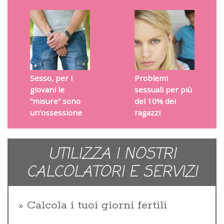
Sesso, per i
Problemi
giovani le
sessuali per più
“misure” sono
del 10% dei
un’ossessione
ragazzi
UTILIZZA I NOSTRI
CALCOLATORI E SERVIZI
Calcola i tuoi giorni fertili