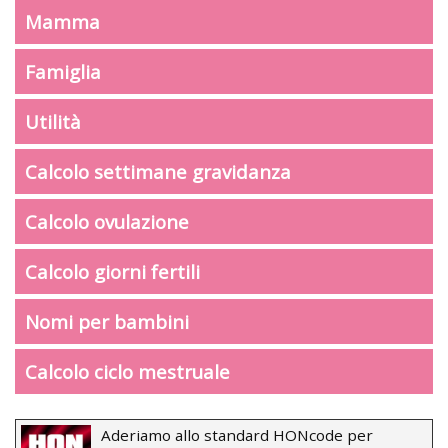
Mamma
Famiglia
Utilità
Calcolo settimane gravidanza
Calcolo ovulazione
Calcolo giorni fertili
Nomi per bambini
Calcolo ciclo mestruale
Aderiamo allo standard HONcode per