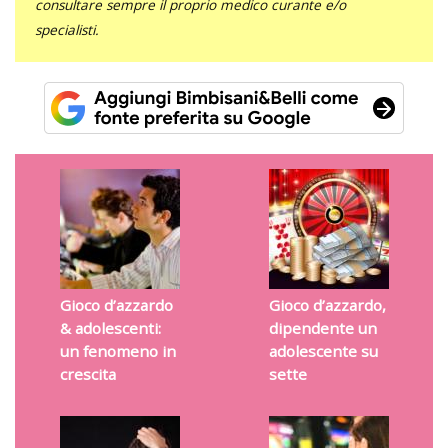
consultare sempre il proprio medico curante e/o
specialisti.
Gioco d’azzardo
Gioco d’azzardo,
& adolescenti:
dipendente un
un fenomeno in
adolescente su
crescita
sette