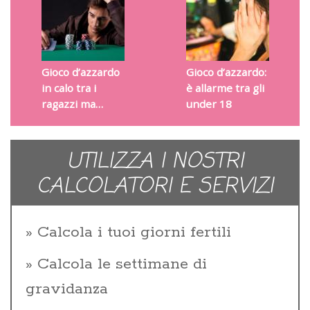
Gioco d’azzardo
Gioco d’azzardo:
in calo tra i
è allarme tra gli
ragazzi ma…
under 18
UTILIZZA I NOSTRI
CALCOLATORI E SERVIZI
Calcola i tuoi giorni fertili
Calcola le settimane di
gravidanza