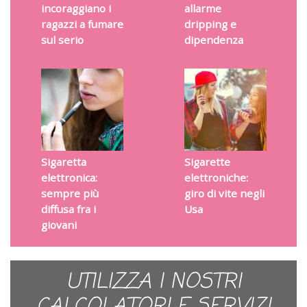
incoraggiano i
allarme
ragazzi a fumare
dripping e
sul serio
dipendenza
Sigaretta
Sigarette
elettronica:
elettroniche:
sempre più
giro di vite negli
diffusa fra i
Usa
giovani
UTILIZZA I NOSTRI
CALCOLATORI E SERVIZI