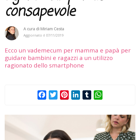
consapevole
A cura di
Miriam Cesta
Aggiornato il
07/11/2019
Ecco un vademecum per mamma e papà per
guidare bambini e ragazzi a un utilizzo
ragionato dello smartphone
Facebook
Twitter
Pinterest
LinkedIn
Tumblr
WhatsApp