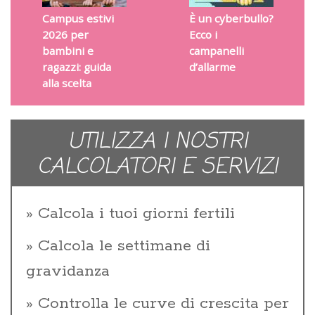
Campus estivi
È un cyberbullo?
2026 per
Ecco i
bambini e
campanelli
ragazzi: guida
d’allarme
alla scelta
UTILIZZA I NOSTRI
CALCOLATORI E SERVIZI
Calcola i tuoi giorni fertili
Calcola le settimane di
gravidanza
Controlla le curve di crescita per