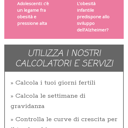
Adolescenti: c’è
L’obesità
un legame fra
infantile
obesità e
predispone allo
pressione alta
sviluppo
dell’Alzheimer?
UTILIZZA I NOSTRI
CALCOLATORI E SERVIZI
Calcola i tuoi giorni fertili
Calcola le settimane di
gravidanza
Controlla le curve di crescita per