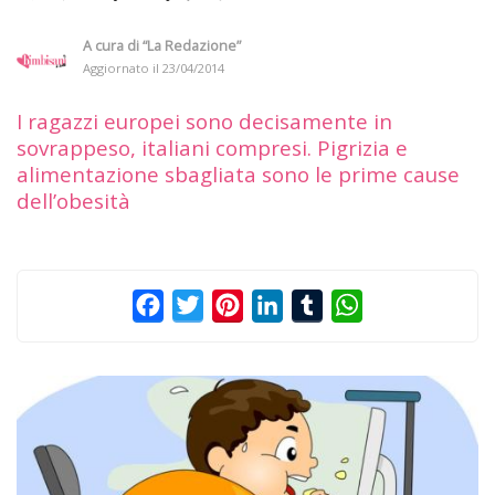
A cura di
“La Redazione”
Aggiornato il
23/04/2014
I ragazzi europei sono decisamente in
sovrappeso, italiani compresi. Pigrizia e
alimentazione sbagliata sono le prime cause
dell’obesità
Facebook
Twitter
Pinterest
LinkedIn
Tumblr
WhatsApp