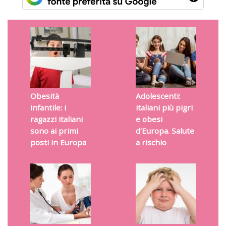
Obesità
Adolescenti:
infantile: i
italiani più pigri
ragazzi italiani
e obesi
sono ai primi
d’Europa. Salute
posti in Europa
a rischio