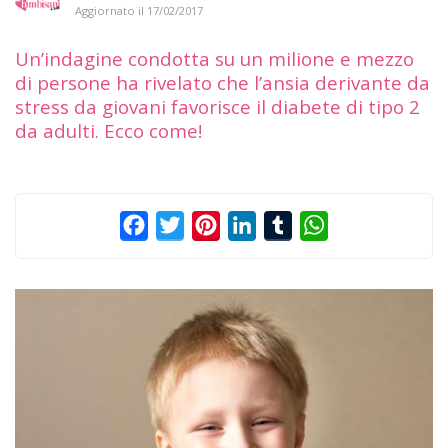
Aggiornato il
17/02/2017
Un’indagine condotta su un milione e mezzo
di persone ha rivelato che l’ansia derivante da
stress da giovani favorisce il diabete di tipo 2
da adulti. Ecco come!
Facebook
Twitter
Pinterest
LinkedIn
Tumblr
WhatsApp