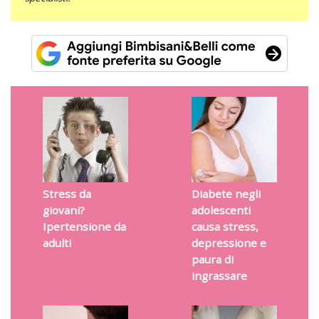
Stress da
Diabete negli
giovani?
adolescenti
Ipertensione da
causa stress,
adulti
depressione e
paura di
ingrassare