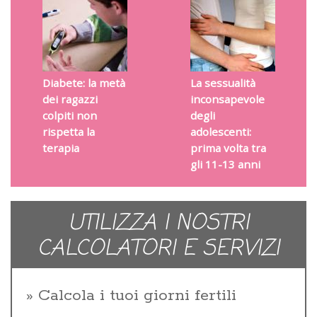
Diabete: la metà
La sessualità
dei ragazzi
inconsapevole
colpiti non
degli
rispetta la
adolescenti:
terapia
prima volta tra
gli 11-13 anni
UTILIZZA I NOSTRI
CALCOLATORI E SERVIZI
Calcola i tuoi giorni fertili