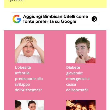
L’obesità
Diabete
infantile
giovanile:
predispone allo
emergenza a
sviluppo
causa
dell’Alzheimer?
dell’obesità?