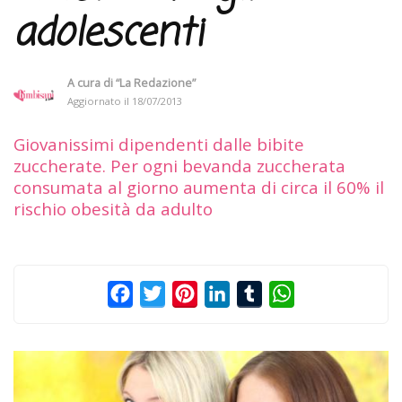
adolescenti
A cura di
“La Redazione”
Aggiornato il
18/07/2013
Giovanissimi dipendenti dalle bibite
zuccherate. Per ogni bevanda zuccherata
consumata al giorno aumenta di circa il 60% il
rischio obesità da adulto
Facebook
Twitter
Pinterest
LinkedIn
Tumblr
WhatsApp