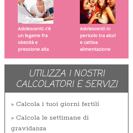
Adolescenti: c’è
Adolescenti in
un legame fra
pericolo tra alcol
obesità e
e cattiva
pressione alta
alimentazione
UTILIZZA I NOSTRI
CALCOLATORI E SERVIZI
Calcola i tuoi giorni fertili
Calcola le settimane di
gravidanza