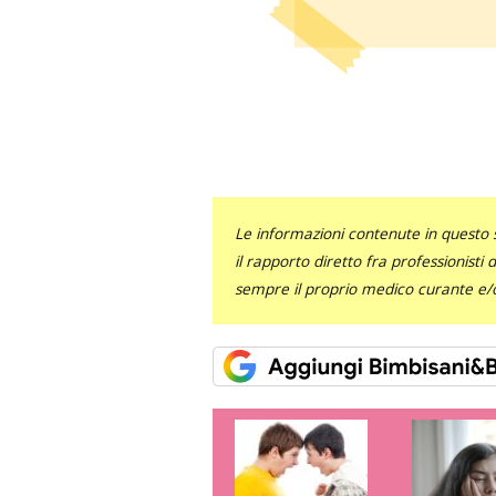
Le informazioni contenute in questo 
il rapporto diretto fra professionisti
sempre il proprio medico curante e/o 