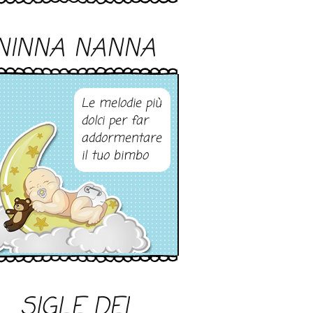
NINNA NANNA
Le melodie più
dolci per far
addormentare
il tuo bimbo
SIGLE DEI