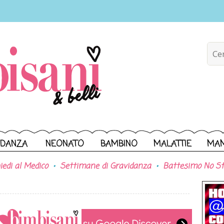
IDANZA
NEONATO
BAMBINO
MALATTIE
MA
iedi al Medico
Settimane di Gravidanza
Battesimo No St