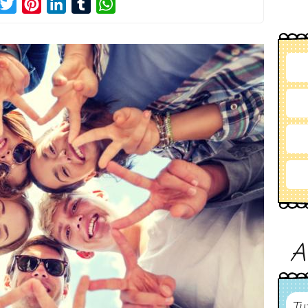
acebook
Twitter
Pinterest
LinkedIn
Tumblr
WhatsApp
A
Tu