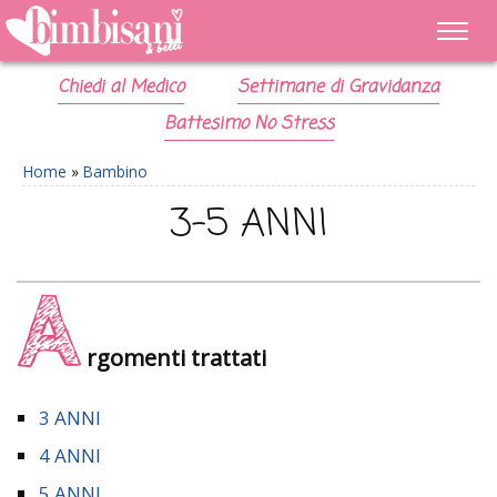
Chiedi al Medico
Settimane di Gravidanza
Battesimo No Stress
Home
»
Bambino
3-5 ANNI
A
rgomenti trattati
3 ANNI
4 ANNI
5 ANNI