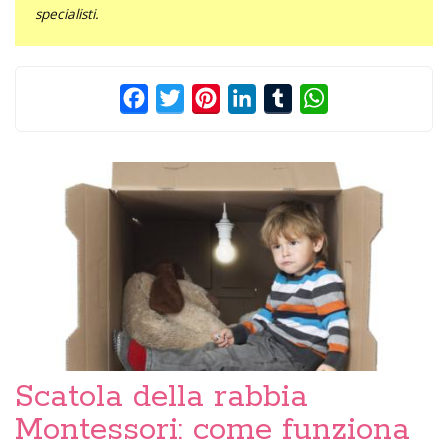
specialisti.
Facebook
Twitter
Pinterest
LinkedIn
Tumblr
WhatsApp
Scatola della rabbia
Montessori: come funziona