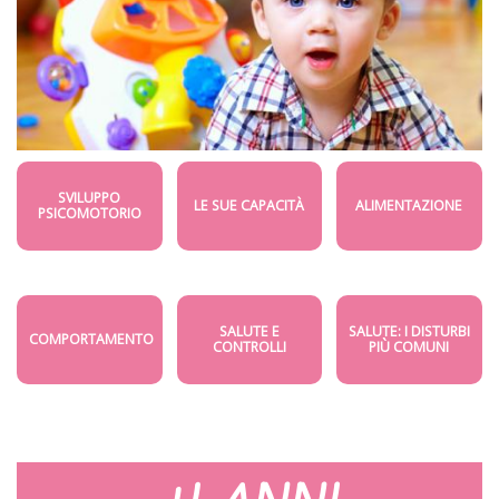
SVILUPPO
LE SUE CAPACITÀ
ALIMENTAZIONE
PSICOMOTORIO
SALUTE E
SALUTE: I DISTURBI
COMPORTAMENTO
CONTROLLI
PIÙ COMUNI